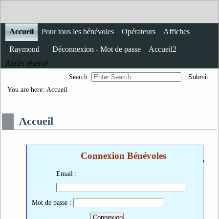
Accueil
Pour tous les bénévoles
Opérateurs
Affiches
Raymond
Déconnexion - Mot de passe
Accueil2
Accès réservé
Search:
You are here:
Accueil
Accueil
Connexion Bénévoles
▲
◄
Tableau des bénévoles
►
Email :
Mot de passe :