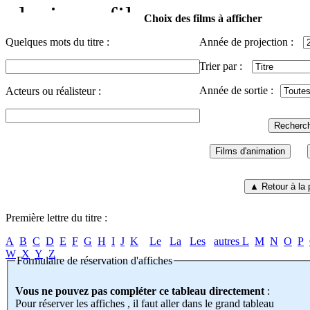
plusieurs films :
Choix des films à afficher
choisissez celui qui corresp
Quelques mots du titre :
Année de projection :
Trier par :
mieux à l'année de sortie ou
Année de sortie :
Acteurs ou réalisteur :
projection.
Les affiches seront disponib
tarif de
6 € pour les grande
(
120x160
, parfois 60x120),
Première lettre du titre :
3 € pour les petites
(
40x53
,
A
B
C
D
E
F
G
H
I
J
K
Le
La
Les
autres L
M
N
O
P
W
X
Y
Z
Formulaire de réservation d'affiches
40x50 ou 80x60), et
5 € le l
Vous ne pouvez pas compléter ce tableau directement
:
photos
(4 à 12).
Pour réserver les affiches , il faut aller dans le grand tableau