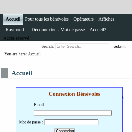
Accueil
Pour tous les bénévoles
Opérateurs
Affiches
Raymond
Déconnexion - Mot de passe
Accueil2
Accès réservé
Search:
You are here:
Accueil
Accueil
Connexion Bénévoles
▲
◄
Tableau des bénévoles
►
Email :
Mot de passe :