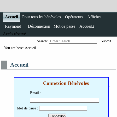
Accueil
Pour tous les bénévoles
Opérateurs
Affiches
Raymond
Déconnexion - Mot de passe
Accueil2
Accès réservé
Search:
You are here:
Accueil
Accueil
Connexion Bénévoles
▲
◄
Tableau des bénévoles
►
Email :
Mot de passe :